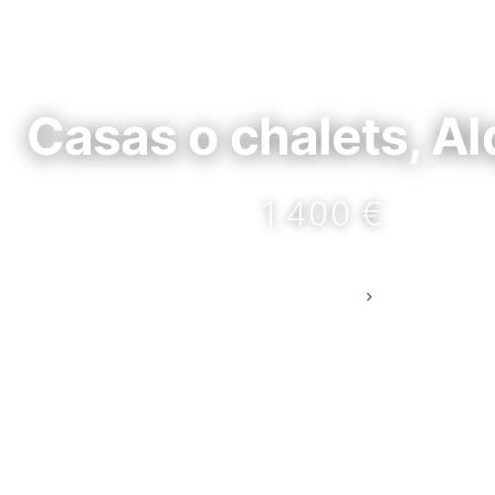
Casas o chalets, Al
1.400 €
DETALLES