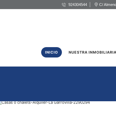
924304544
C/ Almend
INICIO
NUESTRA INMOBILIARI