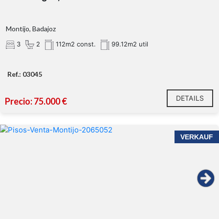
Montijo, Badajoz
3
2
112m2 const.
99.12m2 util
Ref.: 03045
DETAILS
Precio: 75.000 €
VERKAUF