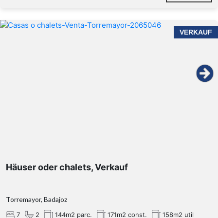
VERKAUF
Häuser oder chalets, Verkauf
Torremayor, Badajoz
7
2
144m2 parc.
171m2 const.
158m2 util