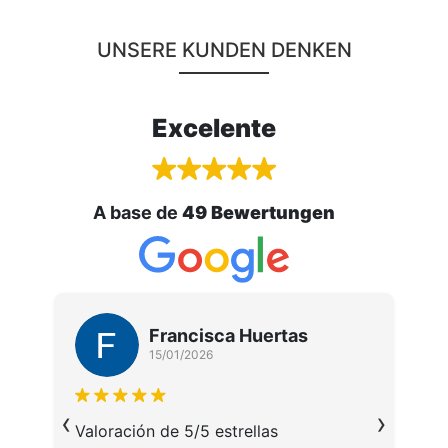
UNSERE KUNDEN DENKEN
Excelente
A base de
49 Bewertungen
Francisca Huertas
15/01/2026
M
‹
›
u
da
Valoración de 5/5 estrellas