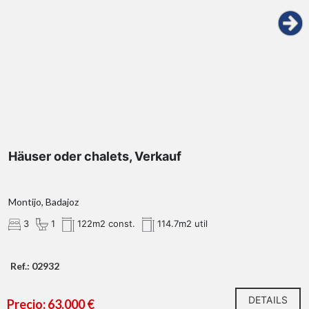
Häuser oder chalets, Verkauf
Montijo, Badajoz
3
1
122m2 const.
114.7m2 util
Ref.: 02932
DETAILS
Precio: 63.000 €