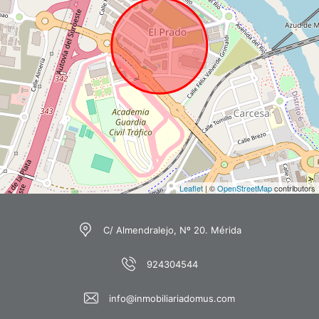
Leaflet
| ©
OpenStreetMap
contributors
C/ Almendralejo, Nº 20. Mérida
924304544
info@inmobiliariadomus.com