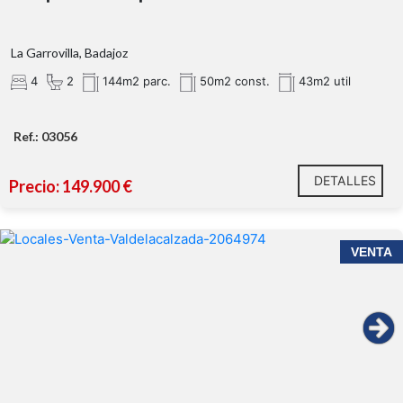
La Garrovilla, Badajoz
4
2
144m2 parc.
50m2 const.
43m2 util
Ref.: 03056
DETALLES
Precio: 149.900 €
VENTA