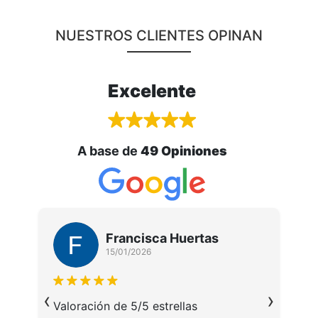
NUESTROS CLIENTES OPINAN
Excelente
A base de
49 Opiniones
Francisca Huertas
15/01/2026
M
‹
›
u
da
Valoración de 5/5 estrellas